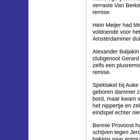
verraste Van Berkel
remise.
Hein Meijer had Mi
voldoende voor het
Amsterdammer duidel
Alexander Baljakin
clubgenoot Gerard 
zelfs een plusremi
remise.
Spektakel bij Auke
geboren dammer zet
bord, maar kwam st
het nippertje en zel
eindspel echter nie
Bennie Provoost h
schijven tegen Jer
bakens naar enigsz