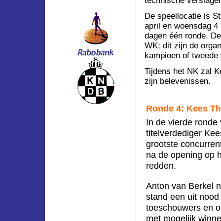
technische verslagen
De speellocatie is 
april en woensdag 4 
dagen één ronde. De
WK; dit zijn de orga
kampioen of tweede 
Tijdens het NK zal 
zijn belevenissen.
Ronde 4: Kees Th
In de vierde rond
titelverdediger Ke
grootste concurren
na de opening op h
redden.
Anton van Berkel n
stand een uit nood
toeschouwers en o
met mogelijk winne